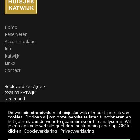
Home
Reserveren
Accommodatie
Info
Katwijk
Links
Contact
Boulevard ZeeZijde 7
2225 BB KATWIJK
Nederland
Tel: 0031 (0)6 22 692 387
Whatsapp: +31 6 13 58 11 52
De website strandvakantiehuisjeskatwijk.nl maakt gebruik van
cookies. Dit doen wij om onze website te laten functioneren en
het gebruik van de website geanonimiseerd te analyseren. Wil
Algemene voorwaarden
je een optimale website geef dan toestemming door op ‘OK’ te
klikken.
Cookieverklaring
Privacyverklaring